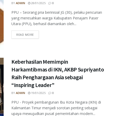
BY
ADMIN
28/01/2025
0
PPU – Seorang pria berinisial JG (30), pelaku pencurian
yang meresahkan warga Kabupaten Penajam Paser
Utara (PPU), berhasil diamankan oleh...
READ MORE
Keberhasilan Memimpin
Harkamtibmas di IKN, AKBP Supriyanto
Raih Penghargaan Asia sebagai
“Inspiring Leader”
BY
ADMIN
19/01/2025
0
PPU - Proyek pembangunan Ibu Kota Negara (IKN) di
Kalimantan Timur menjadi sorotan penting sebagai
upaya mewujudkan pusat pemerintahan modern...