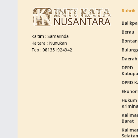
Rubrik
Balikp
Berau
Kaltim : Samarinda
Bontan
Kaltara : Nunukan
Bulung
Tep : 081351924942
Daerah
DPRD
Kabupa
DPRD K
Ekonom
Hukum
Krimina
Kalima
Barat
Kalima
Selata