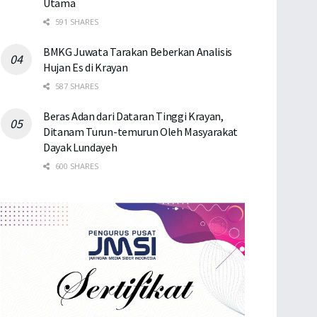
Utama
591 SHARES
BMKG Juwata Tarakan Beberkan Analisis
Hujan Es di Krayan
587 SHARES
Beras Adan dari Dataran Tinggi Krayan,
Ditanam Turun-temurun Oleh Masyarakat
Dayak Lundayeh
600 SHARES