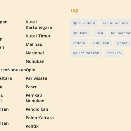
Tag
apan
Kutai
dprd kaltara
ikn nusantara
Kartanegara
inti kata
jmsi
Kalimantan
Kutai Timur
g
kaltara
Nunukan
polda k
Malinau
an
Nasional
polres tarakan
tarakan
Nunukan
tenNunukan
Opini
altara
Pariwisata
i
Paser
 &
Pemkab
l
Nunukan
ntan
Pendidikan
Polda Kaltara
ntan
Politik
n