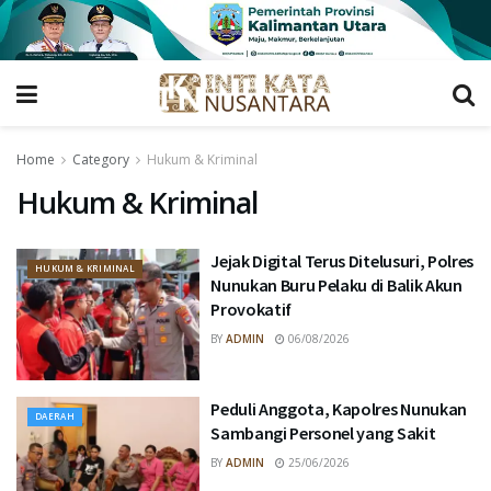
Home
Category
Hukum & Kriminal
Hukum & Kriminal
Jejak Digital Terus Ditelusuri, Polres
HUKUM & KRIMINAL
Nunukan Buru Pelaku di Balik Akun
Provokatif
BY
ADMIN
06/08/2026
Peduli Anggota, Kapolres Nunukan
DAERAH
Sambangi Personel yang Sakit
BY
ADMIN
25/06/2026