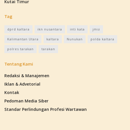
Kutai Timur
Tag
dprd kaltara
ikn nusantara
inti kata
jmsi
Kalimantan Utara
kaltara
Nunukan
polda kaltara
polres tarakan
tarakan
Tentang Kami
Redaksi & Manajemen
Iklan & Advetorial
Kontak
Pedoman Media Siber
Standar Perlindungan Profesi Wartawan