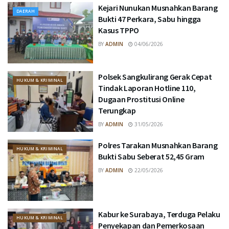
Kejari Nunukan Musnahkan Barang
DAERAH
Bukti 47 Perkara, Sabu hingga
Kasus TPPO
BY
ADMIN
04/06/2026
Polsek Sangkulirang Gerak Cepat
HUKUM & KRIMINAL
Tindak Laporan Hotline 110,
Dugaan Prostitusi Online
Terungkap
BY
ADMIN
31/05/2026
Polres Tarakan Musnahkan Barang
HUKUM & KRIMINAL
Bukti Sabu Seberat 52,45 Gram
BY
ADMIN
22/05/2026
Kabur ke Surabaya, Terduga Pelaku
HUKUM & KRIMINAL
Penyekapan dan Pemerkosaan