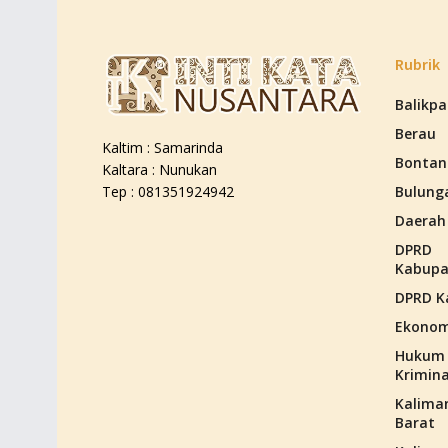
Rubrik
Balikp
Berau
Kaltim : Samarinda
Bontan
Kaltara : Nunukan
Bulung
Tep : 081351924942
Daerah
DPRD
Kabupa
DPRD K
Ekonom
Hukum
Krimina
Kalima
Barat