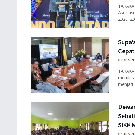
TARAKAN
Asosiasi
2026–20
Supa’
Cepat
BY
ADMIN
TARAKAN 
meminta 
menjadi .
Dewan
Sebat
SIKK 
BY
ADMIN