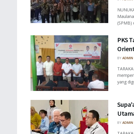
NUNUKAN
Maulana
(SPMB) d
PKS T
Orient
BY
ADMIN
TARAKAN 
memperku
yang dige
Supa’
Utama
BY
ADMIN
TARAKAN