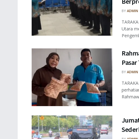
Berpr
BY
ADMIN
TARAKAN
Utara m
Pengemba
Rahma
Pasar
BY
ADMIN
TARAKAN 
perhatia
Rahmawat
Jumat
Seder
BY
ADMIN