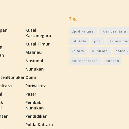
Tag
apan
Kutai
dprd kaltara
ikn nusantara
Kartanegara
inti kata
jmsi
Kalimantan
Kutai Timur
g
kaltara
Nunukan
polda k
Malinau
an
Nasional
polres tarakan
tarakan
Nunukan
tenNunukan
Opini
altara
Pariwisata
i
Paser
 &
Pemkab
l
Nunukan
ntan
Pendidikan
Polda Kaltara