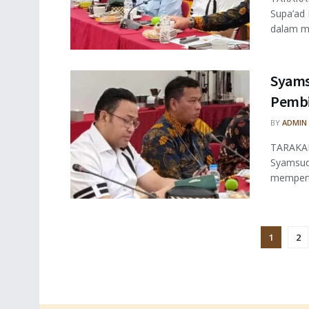
Supa’ad 
dalam me
Syams
Pembi
BY
ADMIN
TARAKAN 
Syamsudd
mempert
1
2