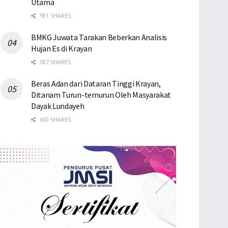
Utama
591 SHARES
BMKG Juwata Tarakan Beberkan Analisis
Hujan Es di Krayan
587 SHARES
Beras Adan dari Dataran Tinggi Krayan,
Ditanam Turun-temurun Oleh Masyarakat
Dayak Lundayeh
600 SHARES