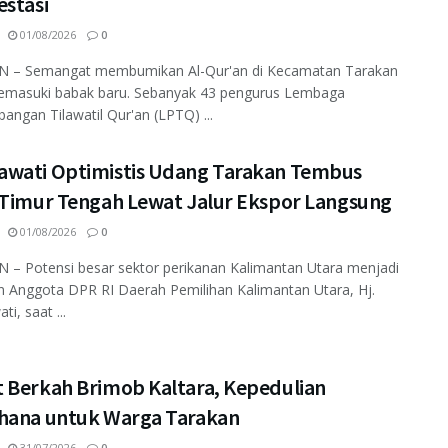
estasi
01/08/2026
0
 – Semangat membumikan Al-Qur'an di Kecamatan Tarakan
emasuki babak baru. Sebanyak 43 pengurus Lembaga
ngan Tilawatil Qur'an (LPTQ) ...
wati Optimistis Udang Tarakan Tembus
 Timur Tengah Lewat Jalur Ekspor Langsung
01/08/2026
0
– Potensi besar sektor perikanan Kalimantan Utara menjadi
n Anggota DPR RI Daerah Pemilihan Kalimantan Utara, Hj.
i, saat ...
 Berkah Brimob Kaltara, Kepedulian
hana untuk Warga Tarakan
31/07/2026
0