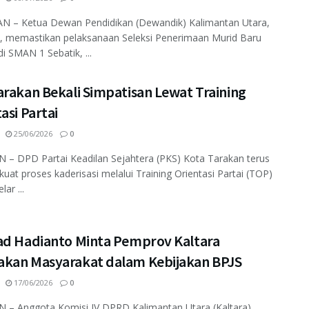
 – Ketua Dewan Pendidikan (Dewandik) Kalimantan Utara,
, memastikan pelaksanaan Seleksi Penerimaan Murid Baru
i SMAN 1 Sebatik, ...
arakan Bekali Simpatisan Lewat Training
asi Partai
25/06/2026
0
– DPD Partai Keadilan Sejahtera (PKS) Kota Tarakan terus
at proses kaderisasi melalui Training Orientasi Partai (TOP)
lar ...
ad Hadianto Minta Pemprov Kaltara
kan Masyarakat dalam Kebijakan BPJS
17/06/2026
0
 – Anggota Komisi IV DPRD Kalimantan Utara (Kaltara),