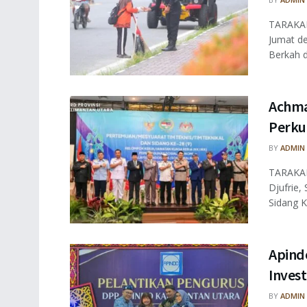
TARAKAN
Jumat de
Berkah di
Achma
Perku
BY
ADMIN
TARAKAN
Djufrie,
Sidang Ke
Apind
Inves
BY
ADMIN