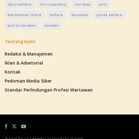
dprd kaltara
ikn nusantara
inti kata
jmsi
Kalimantan Utara
kaltara
Nunukan
polda kaltara
polres tarakan
tarakan
Tentang Kami
Redaksi & Manajemen
Iklan & Advetorial
Kontak
Pedoman Media Siber
Standar Perlindungan Profesi Wartawan