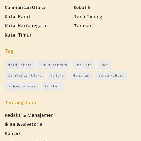
Kalimantan Utara
Sebatik
Kutai Barat
Tana Tidung
Kutai Kartanegara
Tarakan
Kutai Timur
Tag
dprd kaltara
ikn nusantara
inti kata
jmsi
Kalimantan Utara
kaltara
Nunukan
polda kaltara
polres tarakan
tarakan
Tentang Kami
Redaksi & Manajemen
Iklan & Advetorial
Kontak