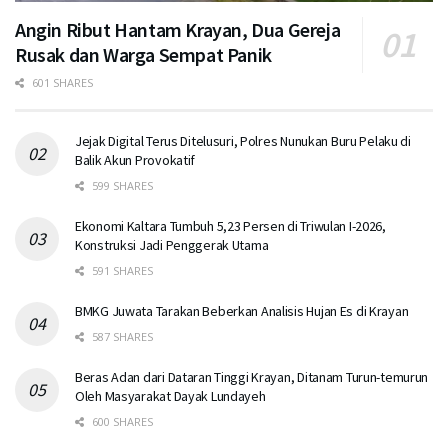
Angin Ribut Hantam Krayan, Dua Gereja
Rusak dan Warga Sempat Panik
601 SHARES
Jejak Digital Terus Ditelusuri, Polres Nunukan Buru Pelaku di
Balik Akun Provokatif
599 SHARES
Ekonomi Kaltara Tumbuh 5,23 Persen di Triwulan I-2026,
Konstruksi Jadi Penggerak Utama
591 SHARES
BMKG Juwata Tarakan Beberkan Analisis Hujan Es di Krayan
587 SHARES
Beras Adan dari Dataran Tinggi Krayan, Ditanam Turun-temurun
Oleh Masyarakat Dayak Lundayeh
600 SHARES