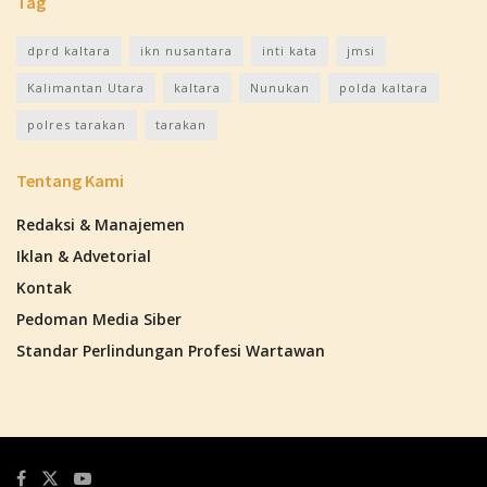
Tag
dprd kaltara
ikn nusantara
inti kata
jmsi
Kalimantan Utara
kaltara
Nunukan
polda kaltara
polres tarakan
tarakan
Tentang Kami
Redaksi & Manajemen
Iklan & Advetorial
Kontak
Pedoman Media Siber
Standar Perlindungan Profesi Wartawan