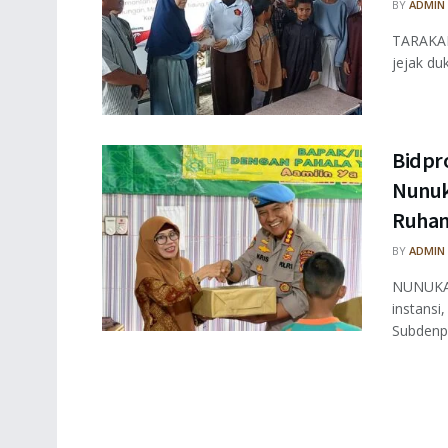
BY
ADMIN
TARAKAN
jejak du
Bidpr
Nunuk
Ruham
BY
ADMIN
NUNUKAN
instansi
Subdenpo