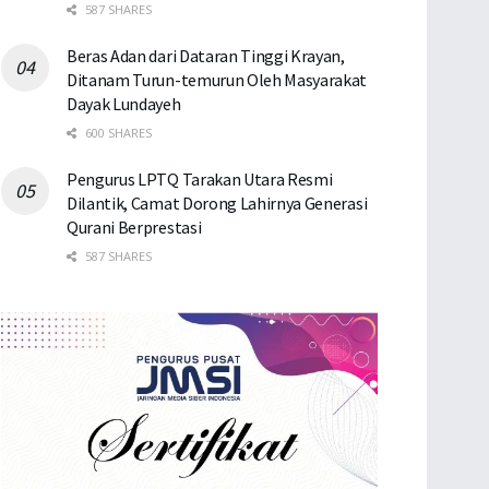
587 SHARES
Beras Adan dari Dataran Tinggi Krayan,
Ditanam Turun-temurun Oleh Masyarakat
Dayak Lundayeh
600 SHARES
Pengurus LPTQ Tarakan Utara Resmi
Dilantik, Camat Dorong Lahirnya Generasi
Qurani Berprestasi
587 SHARES