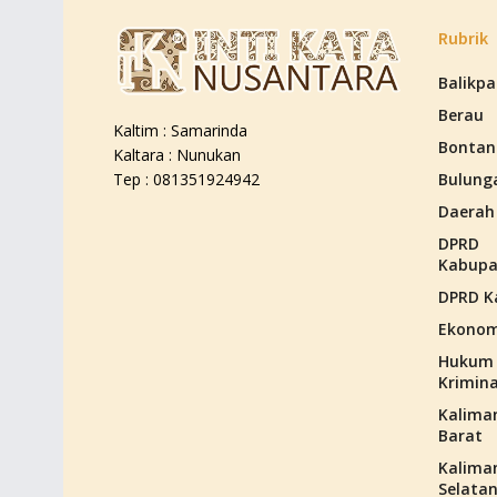
Rubrik
Balikp
Berau
Kaltim : Samarinda
Bontan
Kaltara : Nunukan
Bulung
Tep : 081351924942
Daerah
DPRD
Kabupa
DPRD K
Ekonom
Hukum
Krimina
Kalima
Barat
Kalima
Selata