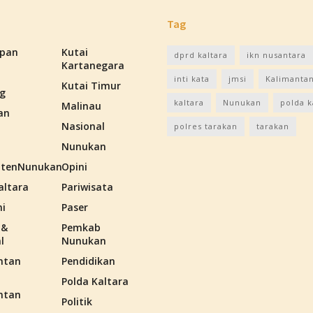
Tag
apan
Kutai
dprd kaltara
ikn nusantara
Kartanegara
inti kata
jmsi
Kalimantan
Kutai Timur
g
kaltara
Nunukan
polda k
Malinau
an
Nasional
polres tarakan
tarakan
Nunukan
tenNunukan
Opini
altara
Pariwisata
i
Paser
 &
Pemkab
l
Nunukan
ntan
Pendidikan
Polda Kaltara
ntan
Politik
n