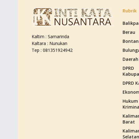
Rubrik
Balikp
Berau
Kaltim : Samarinda
Bontan
Kaltara : Nunukan
Bulung
Tep : 081351924942
Daerah
DPRD
Kabupa
DPRD K
Ekonom
Hukum
Krimina
Kalima
Barat
Kalima
Selata