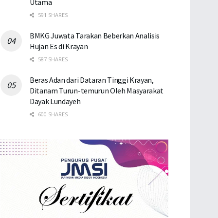
Utama
591 SHARES
BMKG Juwata Tarakan Beberkan Analisis
Hujan Es di Krayan
587 SHARES
Beras Adan dari Dataran Tinggi Krayan,
Ditanam Turun-temurun Oleh Masyarakat
Dayak Lundayeh
600 SHARES