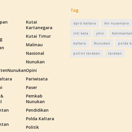
Tag
apan
Kutai
dprd kaltara
ikn nusantara
Kartanegara
inti kata
jmsi
Kalimantan
Kutai Timur
g
kaltara
Nunukan
polda k
Malinau
an
Nasional
polres tarakan
tarakan
Nunukan
tenNunukan
Opini
altara
Pariwisata
i
Paser
 &
Pemkab
l
Nunukan
ntan
Pendidikan
Polda Kaltara
ntan
Politik
n