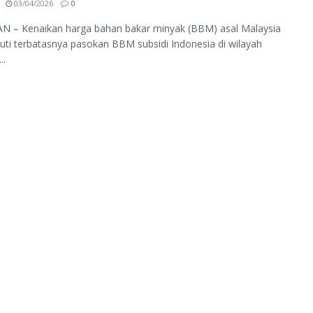
03/04/2026
0
 – Kenaikan harga bahan bakar minyak (BBM) asal Malaysia
kuti terbatasnya pasokan BBM subsidi Indonesia di wilayah
..