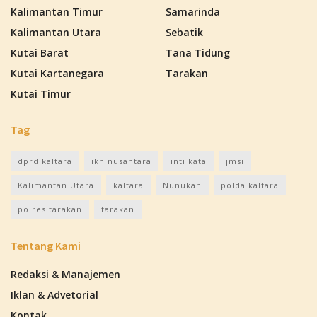
Kalimantan Timur
Samarinda
Kalimantan Utara
Sebatik
Kutai Barat
Tana Tidung
Kutai Kartanegara
Tarakan
Kutai Timur
Tag
dprd kaltara
ikn nusantara
inti kata
jmsi
Kalimantan Utara
kaltara
Nunukan
polda kaltara
polres tarakan
tarakan
Tentang Kami
Redaksi & Manajemen
Iklan & Advetorial
Kontak