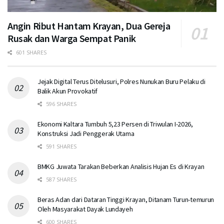
Angin Ribut Hantam Krayan, Dua Gereja
Rusak dan Warga Sempat Panik
601 SHARES
Jejak Digital Terus Ditelusuri, Polres Nunukan Buru Pelaku di
Balik Akun Provokatif
596 SHARES
Ekonomi Kaltara Tumbuh 5,23 Persen di Triwulan I-2026,
Konstruksi Jadi Penggerak Utama
591 SHARES
BMKG Juwata Tarakan Beberkan Analisis Hujan Es di Krayan
587 SHARES
Beras Adan dari Dataran Tinggi Krayan, Ditanam Turun-temurun
Oleh Masyarakat Dayak Lundayeh
600 SHARES