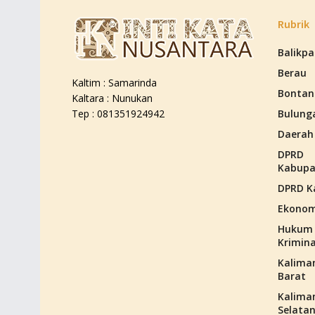
Rubrik
Balikp
Berau
Kaltim : Samarinda
Bontan
Kaltara : Nunukan
Bulung
Tep : 081351924942
Daerah
DPRD
Kabupa
DPRD K
Ekonom
Hukum
Krimina
Kalima
Barat
Kalima
Selata