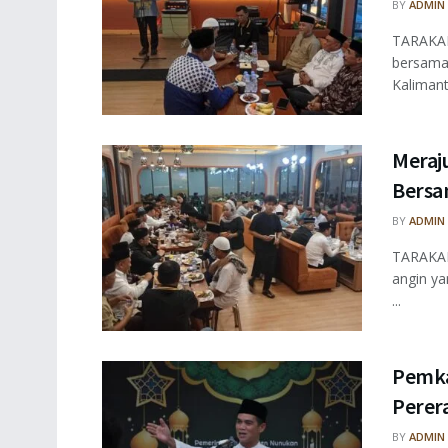
BY
ADMIN
TARAKAN 
bersama
Kalimant
Meraj
Bersa
BY
ADMIN
TARAKAN 
angin y
...
Pemka
Perer
BY
ADMIN