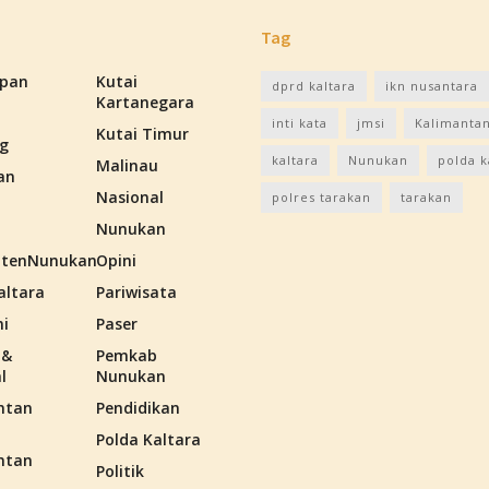
Tag
apan
Kutai
dprd kaltara
ikn nusantara
Kartanegara
inti kata
jmsi
Kalimantan
Kutai Timur
g
kaltara
Nunukan
polda k
Malinau
an
Nasional
polres tarakan
tarakan
Nunukan
tenNunukan
Opini
altara
Pariwisata
i
Paser
 &
Pemkab
l
Nunukan
ntan
Pendidikan
Polda Kaltara
ntan
Politik
n