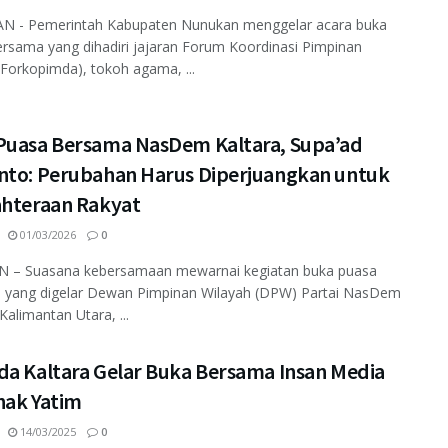
 - Pemerintah Kabupaten Nunukan menggelar acara buka
rsama yang dihadiri jajaran Forum Koordinasi Pimpinan
Forkopimda), tokoh agama, ...
Puasa Bersama NasDem Kaltara, Supa’ad
nto: Perubahan Harus Diperjuangkan untuk
ahteraan Rakyat
01/03/2026
0
 – Suasana kebersamaan mewarnai kegiatan buka puasa
 yang digelar Dewan Pimpinan Wilayah (DPW) Partai NasDem
Kalimantan Utara, ...
da Kaltara Gelar Buka Bersama Insan Media
nak Yatim
14/03/2025
0