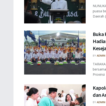
NUNUKAN
puasa be
Daerah (
Buka 
Hadia
Kesej
BY
ADMIN
TARAKAN
bersama
Provinsi 
Kapol
dan A
BY
ADMIN