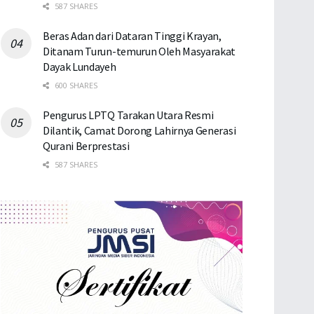
587 SHARES
Beras Adan dari Dataran Tinggi Krayan,
Ditanam Turun-temurun Oleh Masyarakat
Dayak Lundayeh
600 SHARES
Pengurus LPTQ Tarakan Utara Resmi
Dilantik, Camat Dorong Lahirnya Generasi
Qurani Berprestasi
587 SHARES