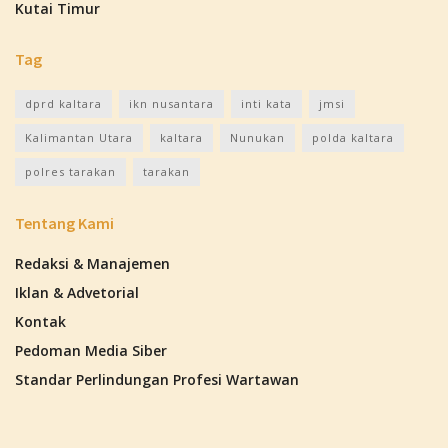
Kutai Timur
Tag
dprd kaltara
ikn nusantara
inti kata
jmsi
Kalimantan Utara
kaltara
Nunukan
polda kaltara
polres tarakan
tarakan
Tentang Kami
Redaksi & Manajemen
Iklan & Advetorial
Kontak
Pedoman Media Siber
Standar Perlindungan Profesi Wartawan