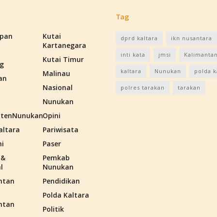
Tag
apan
Kutai
dprd kaltara
ikn nusantara
Kartanegara
inti kata
jmsi
Kalimantan
Kutai Timur
g
kaltara
Nunukan
polda k
Malinau
an
Nasional
polres tarakan
tarakan
Nunukan
tenNunukan
Opini
altara
Pariwisata
i
Paser
 &
Pemkab
l
Nunukan
ntan
Pendidikan
Polda Kaltara
ntan
Politik
n