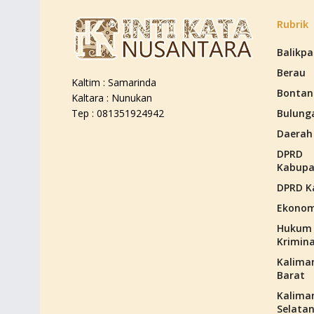
Rubrik
Balikp
Berau
Kaltim : Samarinda
Bontan
Kaltara : Nunukan
Bulung
Tep : 081351924942
Daerah
DPRD
Kabupa
DPRD K
Ekonom
Hukum
Krimina
Kalima
Barat
Kalima
Selata