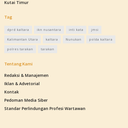
Kutai Timur
Tag
dprd kaltara
ikn nusantara
inti kata
jmsi
Kalimantan Utara
kaltara
Nunukan
polda kaltara
polres tarakan
tarakan
Tentang Kami
Redaksi & Manajemen
Iklan & Advetorial
Kontak
Pedoman Media Siber
Standar Perlindungan Profesi Wartawan