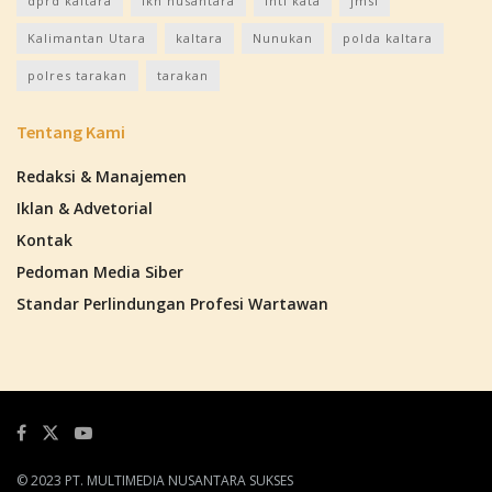
dprd kaltara
ikn nusantara
inti kata
jmsi
Kalimantan Utara
kaltara
Nunukan
polda kaltara
polres tarakan
tarakan
Tentang Kami
Redaksi & Manajemen
Iklan & Advetorial
Kontak
Pedoman Media Siber
Standar Perlindungan Profesi Wartawan
© 2023 PT. MULTIMEDIA NUSANTARA SUKSES