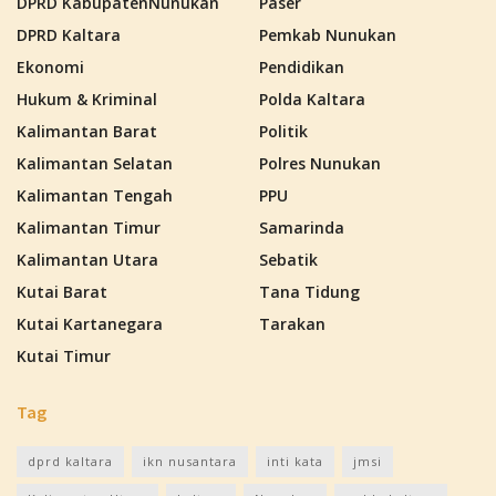
DPRD KabupatenNunukan
Paser
DPRD Kaltara
Pemkab Nunukan
Ekonomi
Pendidikan
Hukum & Kriminal
Polda Kaltara
Kalimantan Barat
Politik
Kalimantan Selatan
Polres Nunukan
Kalimantan Tengah
PPU
Kalimantan Timur
Samarinda
Kalimantan Utara
Sebatik
Kutai Barat
Tana Tidung
Kutai Kartanegara
Tarakan
Kutai Timur
Tag
dprd kaltara
ikn nusantara
inti kata
jmsi