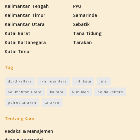
Kalimantan Tengah
PPU
Kalimantan Timur
Samarinda
Kalimantan Utara
Sebatik
Kutai Barat
Tana Tidung
Kutai Kartanegara
Tarakan
Kutai Timur
Tag
dprd kaltara
ikn nusantara
inti kata
jmsi
Kalimantan Utara
kaltara
Nunukan
polda kaltara
polres tarakan
tarakan
Tentang Kami
Redaksi & Manajemen