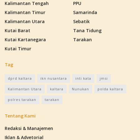
Kalimantan Tengah
PPU
Kalimantan Timur
Samarinda
Kalimantan Utara
Sebatik
Kutai Barat
Tana Tidung
Kutai Kartanegara
Tarakan
Kutai Timur
Tag
dprd kaltara
ikn nusantara
inti kata
jmsi
Kalimantan Utara
kaltara
Nunukan
polda kaltara
polres tarakan
tarakan
Tentang Kami
Redaksi & Manajemen
Iklan & Advetorial