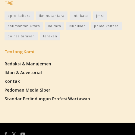
Tag
dprd kaltara
ikn nusantara
inti kata
jmsi
Kalimantan Utara
kaltara
Nunukan
polda kaltara
polres tarakan
tarakan
Tentang Kami
Redaksi & Manajemen
Iklan & Advetorial
Kontak
Pedoman Media Siber
Standar Perlindungan Profesi Wartawan