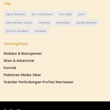
Tag
dprd kaltara
ikn nusantara
inti kata
jmsi
Kalimantan Utara
kaltara
Nunukan
polda kaltara
polres tarakan
tarakan
Tentang Kami
Redaksi & Manajemen
Iklan & Advetorial
Kontak
Pedoman Media Siber
Standar Perlindungan Profesi Wartawan