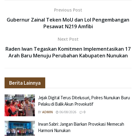
Previous Post
Gubernur Zainal Teken MoU dan LoI Pengembangan
Pesawat N219 Amfibi
Next Post
Raden Iwan Tegaskan Komitmen Implementasikan 17
Arah Baru Menuju Perubahan Kabupaten Nunukan
Berita Lainnya
Jejak Digital Terus Ditelusuri, Polres Nunukan Buru
Pelaku di Balik Akun Provokatif
BY
ADMIN
06/08/2026
0
Irwan Sabri: Jangan Biarkan Provokasi Memecah
Harmoni Nunukan