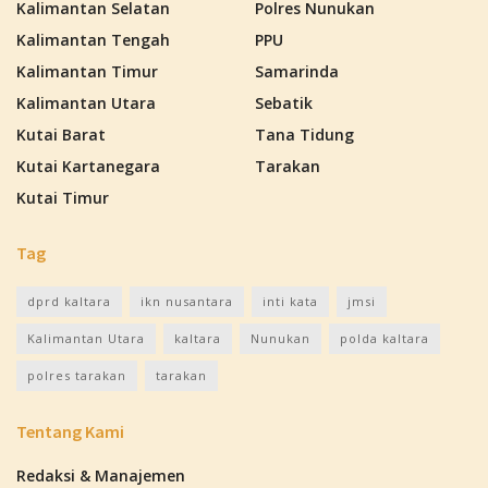
Kalimantan Selatan
Polres Nunukan
Kalimantan Tengah
PPU
Kalimantan Timur
Samarinda
Kalimantan Utara
Sebatik
Kutai Barat
Tana Tidung
Kutai Kartanegara
Tarakan
Kutai Timur
Tag
dprd kaltara
ikn nusantara
inti kata
jmsi
Kalimantan Utara
kaltara
Nunukan
polda kaltara
polres tarakan
tarakan
Tentang Kami
Redaksi & Manajemen