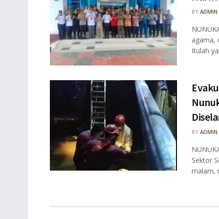
BY
ADMIN
NUNUKAN
agama, 
Itulah ya
Evaku
Nunuk
Disel
BY
ADMIN
NUNUKAN
Sektor S
malam, m