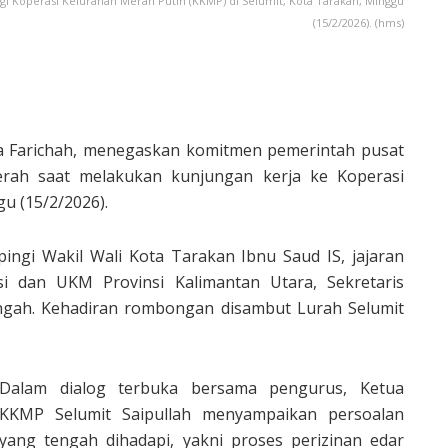
ngi Koperasi Kelurahan Merah Putih (KKMP) di Selumit, Kota Tarakan, Minggu
(15/2/2026). (hms)
da Farichah, menegaskan komitmen pemerintah pusat
rah saat melakukan kunjungan kerja ke Koperasi
u (15/2/2026).
ingi Wakil Wali Kota Tarakan Ibnu Saud IS, jajaran
si dan UKM Provinsi Kalimantan Utara, Sekretaris
gah. Kehadiran rombongan disambut Lurah Selumit
Dalam dialog terbuka bersama pengurus, Ketua
KKMP Selumit Saipullah menyampaikan persoalan
yang tengah dihadapi, yakni proses perizinan edar