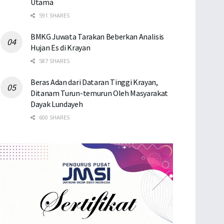
Utama
591 SHARES
BMKG Juwata Tarakan Beberkan Analisis
Hujan Es di Krayan
587 SHARES
Beras Adan dari Dataran Tinggi Krayan,
Ditanam Turun-temurun Oleh Masyarakat
Dayak Lundayeh
600 SHARES