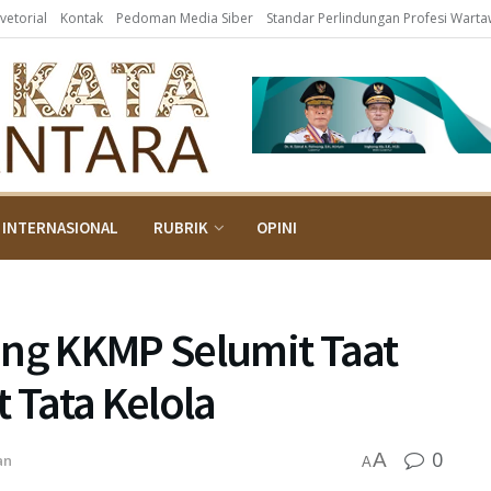
vetorial
Kontak
Pedoman Media Siber
Standar Perlindungan Profesi Wart
INTERNASIONAL
RUBRIK
OPINI
ong KKMP Selumit Taat
 Tata Kelola
0
A
an
A