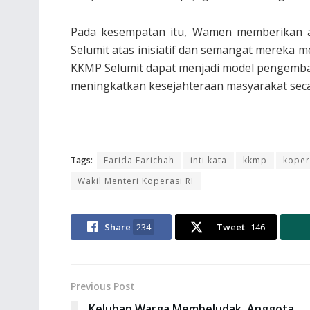
Pada kesempatan itu, Wamen memberikan a
Selumit atas inisiatif dan semangat mereka 
KKMP Selumit dapat menjadi model pengemba
meningkatkan kesejahteraan masyarakat secar
Tags:
Farida Farichah
inti kata
kkmp
koper
Wakil Menteri Koperasi RI
Share
234
Tweet
146
Previous Post
Keluhan Warga Membeludak, Anggota