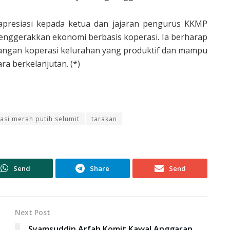
presiasi kepada ketua dan jajaran pengurus KKMP
menggerakkan ekonomi berbasis koperasi. Ia berharap
ngan koperasi kelurahan yang produktif dan mampu
a berkelanjutan. (*)
asi merah putih selumit
tarakan
Send
Share
Send
Next Post
Syamsuddin Arfah Komit Kawal Anggaran