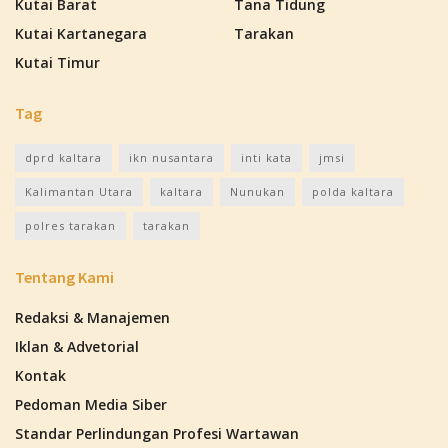
Kutai Barat
Tana Tidung
Kutai Kartanegara
Tarakan
Kutai Timur
Tag
dprd kaltara
ikn nusantara
inti kata
jmsi
Kalimantan Utara
kaltara
Nunukan
polda kaltara
polres tarakan
tarakan
Tentang Kami
Redaksi & Manajemen
Iklan & Advetorial
Kontak
Pedoman Media Siber
Standar Perlindungan Profesi Wartawan