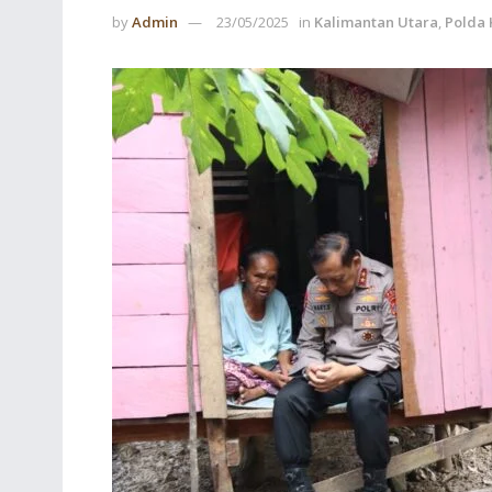
by
Admin
23/05/2025
in
Kalimantan Utara
,
Polda 