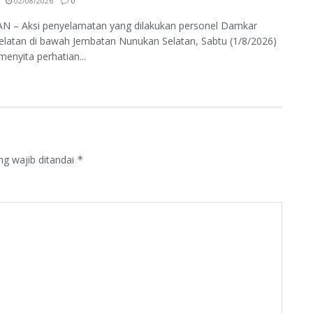
02/08/2026
0
 – Aksi penyelamatan yang dilakukan personel Damkar
elatan di bawah Jembatan Nunukan Selatan, Sabtu (1/8/2026)
enyita perhatian...
ng wajib ditandai
*