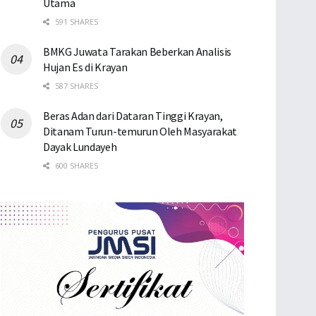
Utama
591 SHARES
BMKG Juwata Tarakan Beberkan Analisis
Hujan Es di Krayan
587 SHARES
Beras Adan dari Dataran Tinggi Krayan,
Ditanam Turun-temurun Oleh Masyarakat
Dayak Lundayeh
600 SHARES