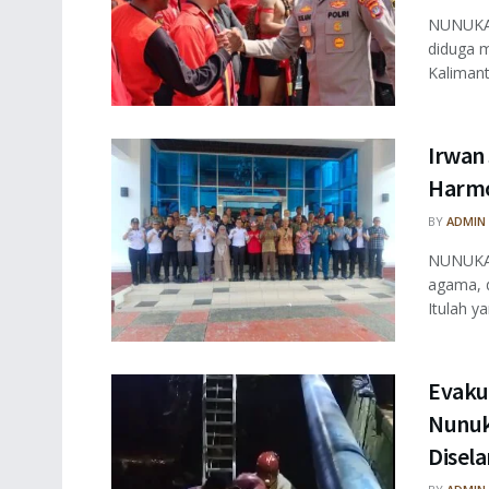
NUNUKAN
diduga m
Kalimant
Irwan
Harmo
BY
ADMIN
NUNUKAN
agama, 
Itulah ya
Evaku
Nunuk
Disel