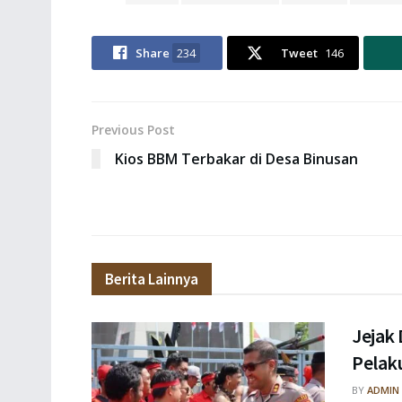
Share
234
Tweet
146
Previous Post
Kios BBM Terbakar di Desa Binusan
Berita Lainnya
Jejak 
Pelaku
BY
ADMIN