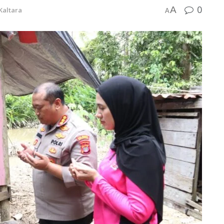
0
A
Kaltara
A