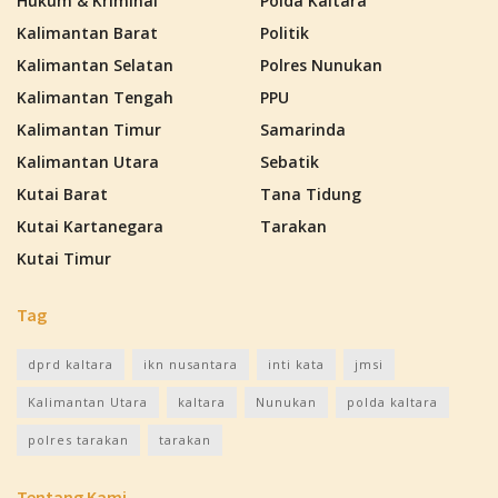
Hukum & Kriminal
Polda Kaltara
Kalimantan Barat
Politik
Kalimantan Selatan
Polres Nunukan
Kalimantan Tengah
PPU
Kalimantan Timur
Samarinda
Kalimantan Utara
Sebatik
Kutai Barat
Tana Tidung
Kutai Kartanegara
Tarakan
Kutai Timur
Tag
dprd kaltara
ikn nusantara
inti kata
jmsi
Kalimantan Utara
kaltara
Nunukan
polda kaltara
polres tarakan
tarakan
Tentang Kami