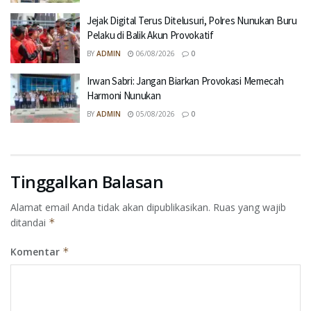
Jejak Digital Terus Ditelusuri, Polres Nunukan Buru
Pelaku di Balik Akun Provokatif
BY
ADMIN
06/08/2026
0
Irwan Sabri: Jangan Biarkan Provokasi Memecah
Harmoni Nunukan
BY
ADMIN
05/08/2026
0
Tinggalkan Balasan
Alamat email Anda tidak akan dipublikasikan.
Ruas yang wajib
ditandai
*
Komentar
*