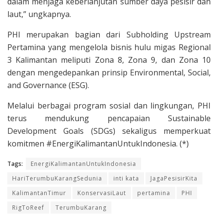
dalam menjaga keberlanjutan sumber daya pesisir dan
laut,” ungkapnya.
PHI merupakan bagian dari Subholding Upstream
Pertamina yang mengelola bisnis hulu migas Regional
3 Kalimantan meliputi Zona 8, Zona 9, dan Zona 10
dengan mengedepankan prinsip Environmental, Social,
and Governance (ESG).
Melalui berbagai program sosial dan lingkungan, PHI
terus mendukung pencapaian Sustainable
Development Goals (SDGs) sekaligus memperkuat
komitmen #EnergiKalimantanUntukIndonesia. (*)
Tags:
EnergiKalimantanUntukIndonesia
HariTerumbuKarangSedunia
inti kata
JagaPesisirKita
KalimantanTimur
KonservasiLaut
pertamina
PHI
RigToReef
TerumbuKarang