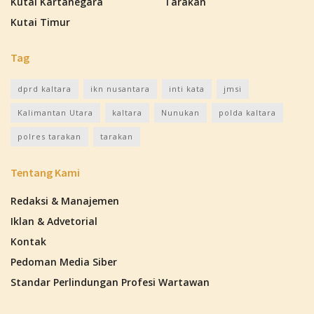
Kutai Kartanegara
Tarakan
Kutai Timur
Tag
dprd kaltara
ikn nusantara
inti kata
jmsi
Kalimantan Utara
kaltara
Nunukan
polda kaltara
polres tarakan
tarakan
Tentang Kami
Redaksi & Manajemen
Iklan & Advetorial
Kontak
Pedoman Media Siber
Standar Perlindungan Profesi Wartawan