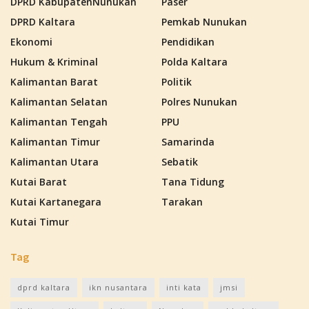
DPRD KabupatenNunukan
Paser
DPRD Kaltara
Pemkab Nunukan
Ekonomi
Pendidikan
Hukum & Kriminal
Polda Kaltara
Kalimantan Barat
Politik
Kalimantan Selatan
Polres Nunukan
Kalimantan Tengah
PPU
Kalimantan Timur
Samarinda
Kalimantan Utara
Sebatik
Kutai Barat
Tana Tidung
Kutai Kartanegara
Tarakan
Kutai Timur
Tag
dprd kaltara
ikn nusantara
inti kata
jmsi