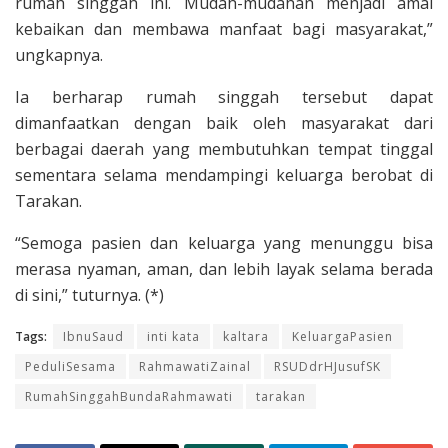
rumah singgah ini. Mudah-mudahan menjadi amal
kebaikan dan membawa manfaat bagi masyarakat,”
ungkapnya.
Ia berharap rumah singgah tersebut dapat
dimanfaatkan dengan baik oleh masyarakat dari
berbagai daerah yang membutuhkan tempat tinggal
sementara selama mendampingi keluarga berobat di
Tarakan.
“Semoga pasien dan keluarga yang menunggu bisa
merasa nyaman, aman, dan lebih layak selama berada
di sini,” tuturnya. (*)
Tags:
IbnuSaud
inti kata
kaltara
KeluargaPasien
PeduliSesama
RahmawatiZainal
RSUDdrHJusufSK
RumahSinggahBundaRahmawati
tarakan