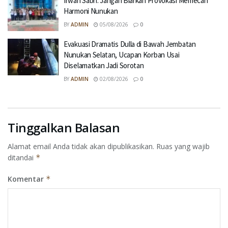
Irwan Sabri: Jangan Biarkan Provokasi Memecah
Harmoni Nunukan
BY
ADMIN
05/08/2026
0
Evakuasi Dramatis Dulla di Bawah Jembatan
Nunukan Selatan, Ucapan Korban Usai
Diselamatkan Jadi Sorotan
BY
ADMIN
02/08/2026
0
Tinggalkan Balasan
Alamat email Anda tidak akan dipublikasikan.
Ruas yang wajib
ditandai
*
Komentar
*