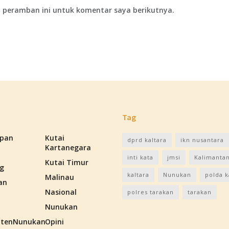
 peramban ini untuk komentar saya berikutnya.
Tag
apan
Kutai
dprd kaltara
ikn nusantara
Kartanegara
inti kata
jmsi
Kalimantan
Kutai Timur
g
kaltara
Nunukan
polda k
Malinau
an
Nasional
polres tarakan
tarakan
Nunukan
tenNunukan
Opini