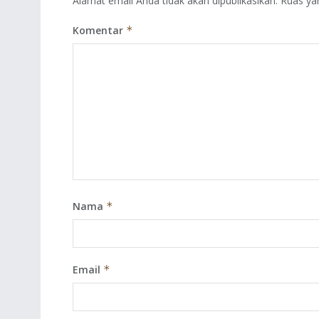
Alamat email Anda tidak akan dipublikasikan.
Ruas ya
Komentar
*
Nama
*
Email
*