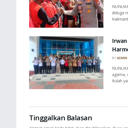
NUNUKAN
diduga m
Kalimant
Irwan
Harmo
BY
ADMIN
NUNUKAN
agama, 
Itulah ya
Tinggalkan Balasan