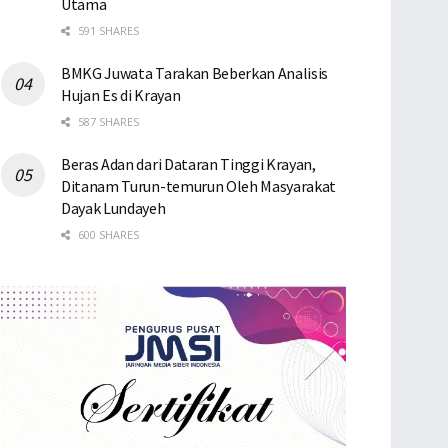
Utama
591 SHARES
BMKG Juwata Tarakan Beberkan Analisis
Hujan Es di Krayan
587 SHARES
Beras Adan dari Dataran Tinggi Krayan,
Ditanam Turun-temurun Oleh Masyarakat
Dayak Lundayeh
600 SHARES