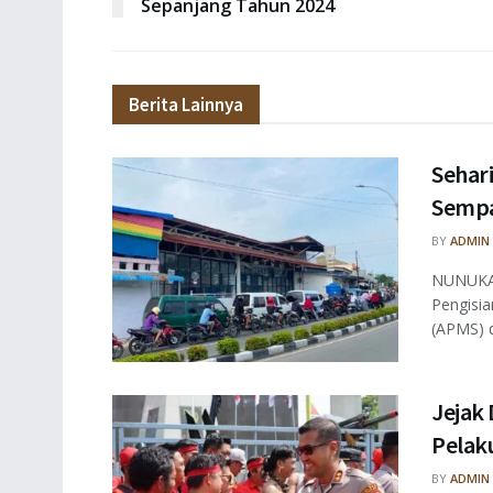
Sepanjang Tahun 2024
Berita Lainnya
Sehar
Sempa
BY
ADMIN
NUNUKAN
Pengisi
(APMS) di
Jejak 
Pelaku
BY
ADMIN