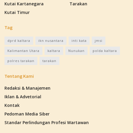
Kutai Kartanegara
Tarakan
Kutai Timur
Tag
dprd kaltara
ikn nusantara
inti kata
jmsi
Kalimantan Utara
kaltara
Nunukan
polda kaltara
polres tarakan
tarakan
Tentang Kami
Redaksi & Manajemen
Iklan & Advetorial
Kontak
Pedoman Media Siber
Standar Perlindungan Profesi Wartawan