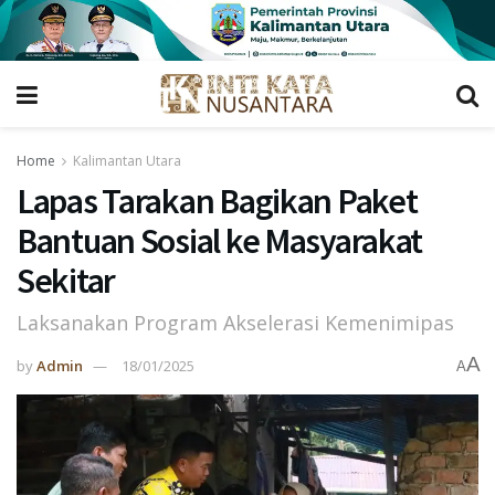
Home
Kalimantan Utara
Lapas Tarakan Bagikan Paket
Bantuan Sosial ke Masyarakat
Sekitar
Laksanakan Program Akselerasi Kemenimipas
A
by
Admin
18/01/2025
A