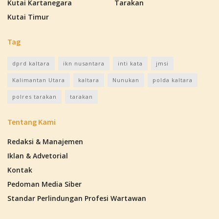
Kutai Kartanegara
Tarakan
Kutai Timur
Tag
dprd kaltara
ikn nusantara
inti kata
jmsi
Kalimantan Utara
kaltara
Nunukan
polda kaltara
polres tarakan
tarakan
Tentang Kami
Redaksi & Manajemen
Iklan & Advetorial
Kontak
Pedoman Media Siber
Standar Perlindungan Profesi Wartawan