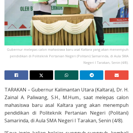
Gubernur melepas calon mahasiswa baru asal Kaltara yang akan menempuh
pendidikan di Politeknik Pertanian Negeri (Politani) Samarinda, di Aula SMA
Negeri I Tarakan, Senin (4/8).
TARAKAN – Gubernur Kalimantan Utara (Kaltara), Dr. H.
Zainal A. Paliwang, S.H., M.Hum., saat melepas calon
mahasiswa baru asal Kaltara yang akan menempuh
pendidikan di Politeknik Pertanian Negeri (Politani)
Samarinda, di Aula SMA Negeri I Tarakan, Senin (4/8).
“Saya ingin kalian belajar sungguh-sungguh, kembali