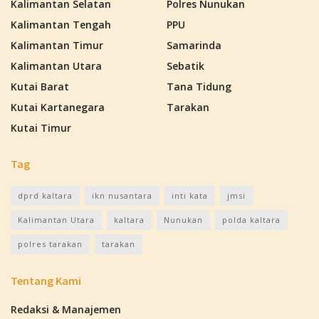
Kalimantan Selatan
Polres Nunukan
Kalimantan Tengah
PPU
Kalimantan Timur
Samarinda
Kalimantan Utara
Sebatik
Kutai Barat
Tana Tidung
Kutai Kartanegara
Tarakan
Kutai Timur
Tag
dprd kaltara
ikn nusantara
inti kata
jmsi
Kalimantan Utara
kaltara
Nunukan
polda kaltara
polres tarakan
tarakan
Tentang Kami
Redaksi & Manajemen