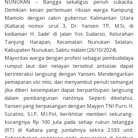
NUNUKAN – Bangga sekaligus penuh sukacita.
Demikian kesan pertemuan ribuan warga Kampung
Mamolo dengan calon gubernur Kalimantan Utara
(Kaltara) nomor urut 3, Dr. Yansen TP, M.Si, di
kediaman H. Sade’ di Jalan Yos Sudarso, Kelurahan
Tanjung Harapan, Kecamatan Nunukan Selatan,
Kabupaten Nunukan, Sabtu malam (26/10/2024).
Mayoritas warga dengan profesi sebagai pembudidaya
rumput laut dan nelayan tersebut antusias dapat
berinteraksi langsung dengan Yansen. Mendengarkan
pemaparan visi misi, dan menyambut penuh semangat
jika diberi kesempatan dapat berpartisipasi langsung
dalam pembangunan nantinya. Seperti diketahui,
Yansen yang berpasangan dengan Mayjen TNI Purn. H.
Suratno, S.I.P, M.I.Pol, berikhtiar memberi sekurang-
kurangnya Rp 100 juta pada setiap rukun tetangga
(RT) di Kaltara yang jumlahnya sekira 2.593 unit.