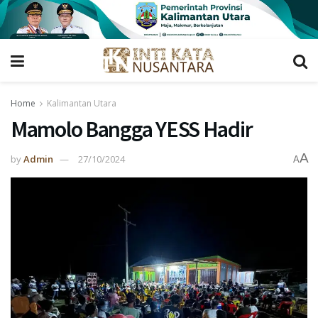
Home
Kalimantan Utara
Mamolo Bangga YESS Hadir
A
by
Admin
27/10/2024
A