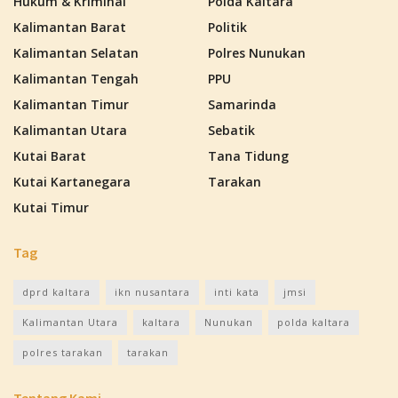
Hukum & Kriminal
Polda Kaltara
Kalimantan Barat
Politik
Kalimantan Selatan
Polres Nunukan
Kalimantan Tengah
PPU
Kalimantan Timur
Samarinda
Kalimantan Utara
Sebatik
Kutai Barat
Tana Tidung
Kutai Kartanegara
Tarakan
Kutai Timur
Tag
dprd kaltara
ikn nusantara
inti kata
jmsi
Kalimantan Utara
kaltara
Nunukan
polda kaltara
polres tarakan
tarakan
Tentang Kami