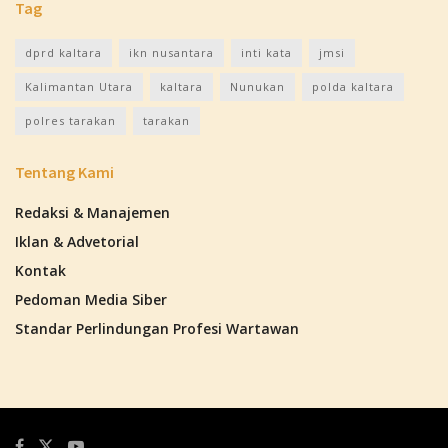
Tag
dprd kaltara
ikn nusantara
inti kata
jmsi
Kalimantan Utara
kaltara
Nunukan
polda kaltara
polres tarakan
tarakan
Tentang Kami
Redaksi & Manajemen
Iklan & Advetorial
Kontak
Pedoman Media Siber
Standar Perlindungan Profesi Wartawan