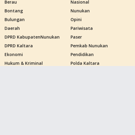
Berau
Nasional
Bontang
Nunukan
Bulungan
Opini
Daerah
Pariwisata
DPRD KabupatenNunukan
Paser
DPRD Kaltara
Pemkab Nunukan
Ekonomi
Pendidikan
Hukum & Kriminal
Polda Kaltara
Kalimantan Barat
Politik
Kalimantan Selatan
Polres Nunukan
Kalimantan Tengah
PPU
Kalimantan Timur
Samarinda
Kalimantan Utara
Sebatik
Kutai Barat
Tana Tidung
Kutai Kartanegara
Tarakan
Kutai Timur