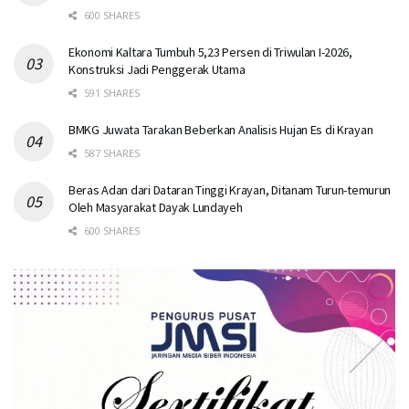
600 SHARES
Ekonomi Kaltara Tumbuh 5,23 Persen di Triwulan I-2026,
Konstruksi Jadi Penggerak Utama
591 SHARES
BMKG Juwata Tarakan Beberkan Analisis Hujan Es di Krayan
587 SHARES
Beras Adan dari Dataran Tinggi Krayan, Ditanam Turun-temurun
Oleh Masyarakat Dayak Lundayeh
600 SHARES