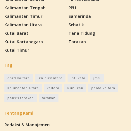
Kalimantan Tengah
PPU
Kalimantan Timur
Samarinda
Kalimantan Utara
Sebatik
Kutai Barat
Tana Tidung
Kutai Kartanegara
Tarakan
Kutai Timur
Tag
dprd kaltara
ikn nusantara
inti kata
jmsi
Kalimantan Utara
kaltara
Nunukan
polda kaltara
polres tarakan
tarakan
Tentang Kami
Redaksi & Manajemen