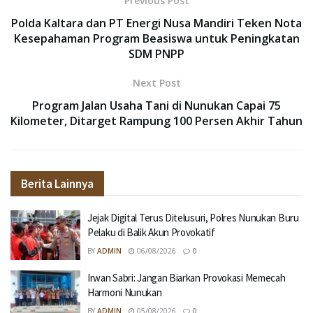
Previous Post
Polda Kaltara dan PT Energi Nusa Mandiri Teken Nota
Kesepahaman Program Beasiswa untuk Peningkatan
SDM PNPP
Next Post
Program Jalan Usaha Tani di Nunukan Capai 75
Kilometer, Ditarget Rampung 100 Persen Akhir Tahun
Berita Lainnya
Jejak Digital Terus Ditelusuri, Polres Nunukan Buru
Pelaku di Balik Akun Provokatif
BY
ADMIN
06/08/2026
0
Irwan Sabri: Jangan Biarkan Provokasi Memecah
Harmoni Nunukan
BY
ADMIN
05/08/2026
0