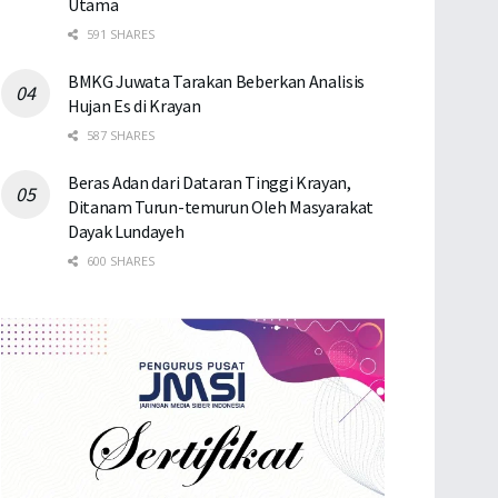
Utama
591 SHARES
BMKG Juwata Tarakan Beberkan Analisis
Hujan Es di Krayan
587 SHARES
Beras Adan dari Dataran Tinggi Krayan,
Ditanam Turun-temurun Oleh Masyarakat
Dayak Lundayeh
600 SHARES