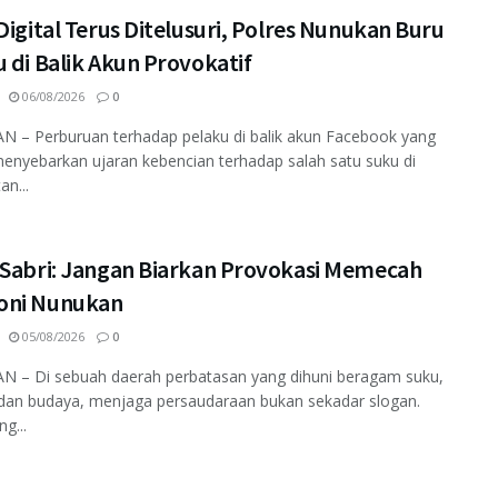
Digital Terus Ditelusuri, Polres Nunukan Buru
 di Balik Akun Provokatif
06/08/2026
0
 – Perburuan terhadap pelaku di balik akun Facebook yang
enyebarkan ujaran kebencian terhadap salah satu suku di
an...
 Sabri: Jangan Biarkan Provokasi Memecah
ni Nunukan
05/08/2026
0
 – Di sebuah daerah perbatasan yang dihuni beragam suku,
dan budaya, menjaga persaudaraan bukan sekadar slogan.
ng...