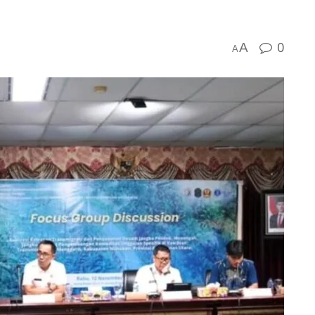
0
A
A