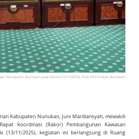
san Kabupaten Nunukan pada Kamis (13/11/2025). (Dok FB Pemkab Nunukan)
n Kabupaten Nunukan, Juni Mardiansyah, mewakili
Rapat Koordinasi (Rakor) Pembangunan Kawasan
(13/11/2025), kegiatan ini berlangsung di Ruang