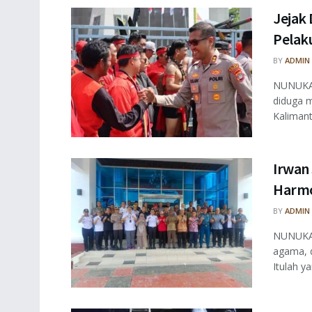
Jejak 
Pelaku
BY
ADMIN
NUNUKAN
diduga m
Kalimant
Irwan
Harmo
BY
ADMIN
NUNUKAN
agama, 
Itulah ya