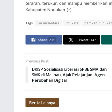
terarah, terukur, dan mampu memberikan ma
Kabupaten Nunukan. (*)
Tags:
ikn nusantara
inti kata
pemkab nunuka
Share
235
Tweet
147
Previous Post
DKISP Sosialisasi Literasi SPBE SMA dan
SMK di Malinau, Ajak Pelajar Jadi Agen
Perubahan Digital
Berita Lainnya