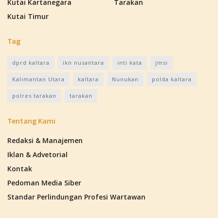
Kutai Kartanegara
Tarakan
Kutai Timur
Tag
dprd kaltara
ikn nusantara
inti kata
jmsi
Kalimantan Utara
kaltara
Nunukan
polda kaltara
polres tarakan
tarakan
Tentang Kami
Redaksi & Manajemen
Iklan & Advetorial
Kontak
Pedoman Media Siber
Standar Perlindungan Profesi Wartawan