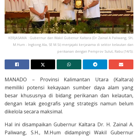
KERJASAMA : Gubernur dan Wakil Gubenur Kaltara (Dr Zainal A Paliwang, SH,
M.Hum - Ingkong Ala, SE M.Si) menjajaki kerjasama di sektor kelautan dan
perikanan dengan Pemprov Sulut, Rabu (14/5).
MANADO – Provinsi Kalimantan Utara (Kaltara)
memiliki potensi kekayaan sumber daya alam yang
besar khususnya di bidang perikanan dan kelautan,
dengan letak geografis yang strategis namun belum
dikelola secara maksimal.
Hal ini disampaikan Gubernur Kaltara Dr. H. Zainal A.
Paliwang, S.H., M.Hum didampingi Wakil Gubernur