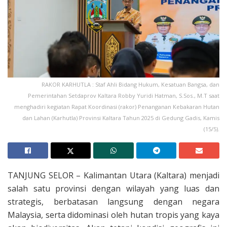
RAKOR KARHUTLA : Staf Ahli Bidang Hukum, Kesatuan Bangsa, dan
Pemerintahan Setdaprov Kaltara Robby Yuridi Hatman, S.Sos., M.T saat
menghadiri kegiatan Rapat Koordinasi (rakor) Penanganan Kebakaran Hutan
dan Lahan (Karhutla) Provinsi Kaltara Tahun 2025 di Gedung Gadis, Kamis
(15/5).
TANJUNG SELOR – Kalimantan Utara (Kaltara) menjadi
salah satu provinsi dengan wilayah yang luas dan
strategis, berbatasan langsung dengan negara
Malaysia, serta didominasi oleh hutan tropis yang kaya