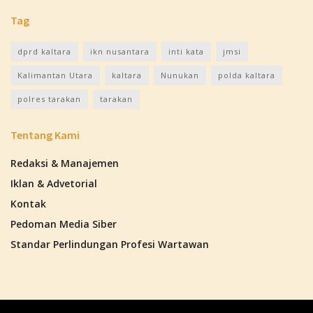
Tag
dprd kaltara
ikn nusantara
inti kata
jmsi
Kalimantan Utara
kaltara
Nunukan
polda kaltara
polres tarakan
tarakan
Tentang Kami
Redaksi & Manajemen
Iklan & Advetorial
Kontak
Pedoman Media Siber
Standar Perlindungan Profesi Wartawan