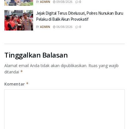
BY
ADMIN
09/08/2026
0
Jejak Digital Terus Ditelusuri, Polres Nunukan Buru
Pelaku di Balik Akun Provokatif
BY
ADMIN
06/08/2026
0
Tinggalkan Balasan
Alamat email Anda tidak akan dipublikasikan.
Ruas yang wajib
ditandai
*
Komentar
*