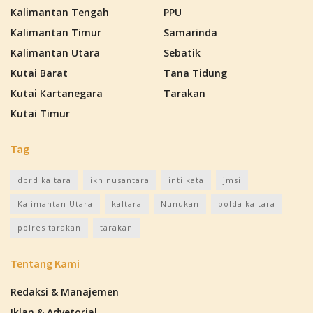
Kalimantan Tengah
PPU
Kalimantan Timur
Samarinda
Kalimantan Utara
Sebatik
Kutai Barat
Tana Tidung
Kutai Kartanegara
Tarakan
Kutai Timur
Tag
dprd kaltara
ikn nusantara
inti kata
jmsi
Kalimantan Utara
kaltara
Nunukan
polda kaltara
polres tarakan
tarakan
Tentang Kami
Redaksi & Manajemen
Iklan & Advetorial