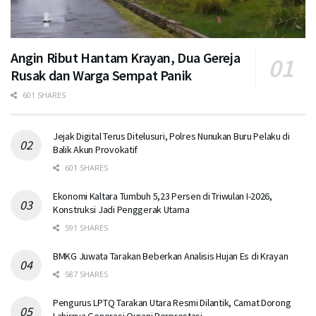
Angin Ribut Hantam Krayan, Dua Gereja
Rusak dan Warga Sempat Panik
601 SHARES
Jejak Digital Terus Ditelusuri, Polres Nunukan Buru Pelaku di
Balik Akun Provokatif
601 SHARES
Ekonomi Kaltara Tumbuh 5,23 Persen di Triwulan I-2026,
Konstruksi Jadi Penggerak Utama
591 SHARES
BMKG Juwata Tarakan Beberkan Analisis Hujan Es di Krayan
587 SHARES
Pengurus LPTQ Tarakan Utara Resmi Dilantik, Camat Dorong
Lahirnya Generasi Qurani Berprestasi