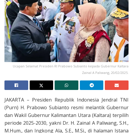
Ucapan Selamat Presiden RI Prabowo Subianto kepada Gubernur Kaltara
Zainal A Paliwang, 20/02/2025.
JAKARTA – Presiden Republik Indonesia Jendral TNI
(Purn) H. Prabowo Subianto resmi melantik Gubernur
dan Wakil Gubernur Kalimantan Utara (Kaltara) terpilih
periode 2025-2030, yakni Dr. H. Zainal A Paliwang, S.H.,
M.Hum., dan Ingkong Ala, S.E., M.Si., di halaman Istana