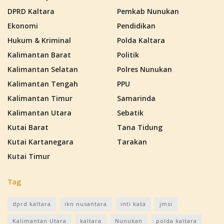
DPRD Kaltara
Pemkab Nunukan
Ekonomi
Pendidikan
Hukum & Kriminal
Polda Kaltara
Kalimantan Barat
Politik
Kalimantan Selatan
Polres Nunukan
Kalimantan Tengah
PPU
Kalimantan Timur
Samarinda
Kalimantan Utara
Sebatik
Kutai Barat
Tana Tidung
Kutai Kartanegara
Tarakan
Kutai Timur
Tag
dprd kaltara
ikn nusantara
inti kata
jmsi
Kalimantan Utara
kaltara
Nunukan
polda kaltara