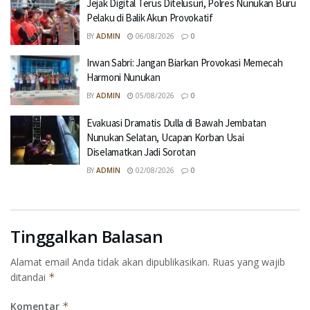
Jejak Digital Terus Ditelusuri, Polres Nunukan Buru
Pelaku di Balik Akun Provokatif
BY
ADMIN
06/08/2026
0
Irwan Sabri: Jangan Biarkan Provokasi Memecah
Harmoni Nunukan
BY
ADMIN
05/08/2026
0
Evakuasi Dramatis Dulla di Bawah Jembatan
Nunukan Selatan, Ucapan Korban Usai
Diselamatkan Jadi Sorotan
BY
ADMIN
02/08/2026
0
Tinggalkan Balasan
Alamat email Anda tidak akan dipublikasikan.
Ruas yang wajib
ditandai
*
Komentar
*