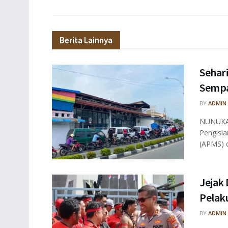
Berita Lainnya
Sehar
Sempa
BY
ADMIN
NUNUKAN
Pengisi
(APMS) di
Jejak 
Pelaku
BY
ADMIN