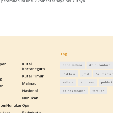
 peramban ini untuk komentar saya berikutnya.
Tag
apan
Kutai
dprd kaltara
ikn nusantara
Kartanegara
inti kata
jmsi
Kalimantan
Kutai Timur
g
kaltara
Nunukan
polda k
Malinau
an
Nasional
polres tarakan
tarakan
Nunukan
tenNunukan
Opini
altara
Pariwisata