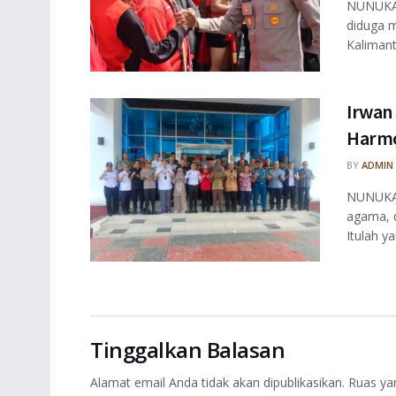
NUNUKAN
diduga m
Kalimant
Irwan
Harmo
BY
ADMIN
NUNUKAN
agama, 
Itulah ya
Tinggalkan Balasan
Alamat email Anda tidak akan dipublikasikan.
Ruas ya