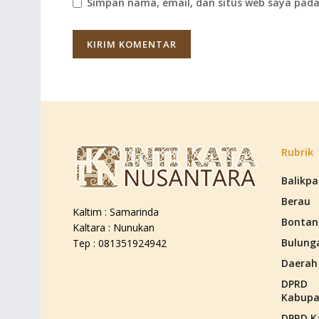
Simpan nama, email, dan situs web saya pada
Rubrik
Balikp
Berau
Kaltim : Samarinda
Bontan
Kaltara : Nunukan
Bulung
Tep : 081351924942
Daerah
DPRD
Kabupa
DPRD K