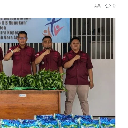
0
A
A