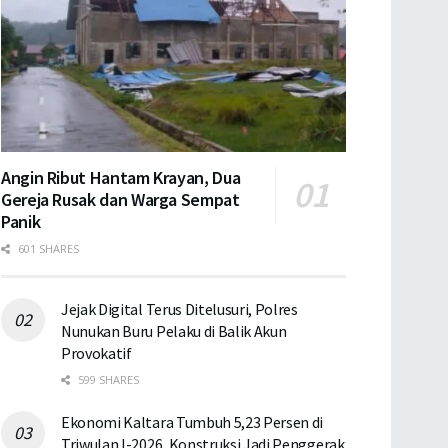
Angin Ribut Hantam Krayan, Dua
Gereja Rusak dan Warga Sempat
Panik
601 SHARES
Jejak Digital Terus Ditelusuri, Polres
Nunukan Buru Pelaku di Balik Akun
Provokatif
599 SHARES
Ekonomi Kaltara Tumbuh 5,23 Persen di
Triwulan I-2026, Konstruksi Jadi Penggerak