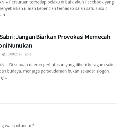
 – Perburuan terhadap pelaku di balik akun Facebook yang
enyebarkan ujaran kebencian terhadap salah satu suku di
an...
 Sabri: Jangan Biarkan Provokasi Memecah
ni Nunukan
05/08/2026
0
 – Di sebuah daerah perbatasan yang dihuni beragam suku,
dan budaya, menjaga persaudaraan bukan sekadar slogan.
ng...
ng wajib ditandai
*