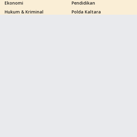
Ekonomi
Pendidikan
Hukum & Kriminal
Polda Kaltara
Kalimantan Barat
Politik
Kalimantan Selatan
Polres Nunukan
Kalimantan Tengah
PPU
Kalimantan Timur
Samarinda
Kalimantan Utara
Sebatik
Kutai Barat
Tana Tidung
Kutai Kartanegara
Tarakan
Kutai Timur
Tag
dprd kaltara
ikn nusantara
inti kata
jmsi
Kalimantan Utara
kaltara
Nunukan
polda kaltara
polres tarakan
tarakan