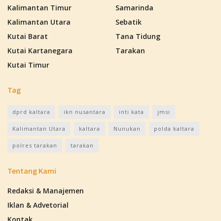
Kalimantan Timur
Samarinda
Kalimantan Utara
Sebatik
Kutai Barat
Tana Tidung
Kutai Kartanegara
Tarakan
Kutai Timur
Tag
dprd kaltara
ikn nusantara
inti kata
jmsi
Kalimantan Utara
kaltara
Nunukan
polda kaltara
polres tarakan
tarakan
Tentang Kami
Redaksi & Manajemen
Iklan & Advetorial
Kontak