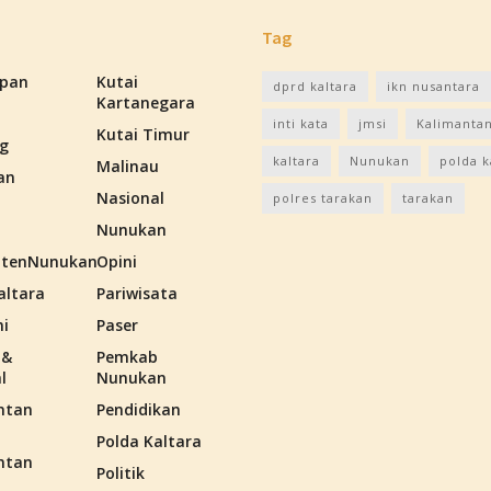
Tag
apan
Kutai
dprd kaltara
ikn nusantara
Kartanegara
inti kata
jmsi
Kalimantan
Kutai Timur
g
kaltara
Nunukan
polda k
Malinau
an
Nasional
polres tarakan
tarakan
Nunukan
tenNunukan
Opini
altara
Pariwisata
i
Paser
 &
Pemkab
l
Nunukan
ntan
Pendidikan
Polda Kaltara
ntan
Politik
n