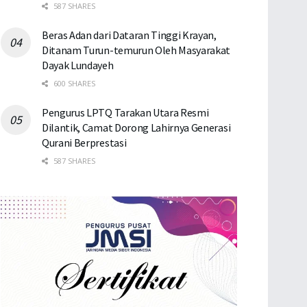
587 SHARES
Beras Adan dari Dataran Tinggi Krayan,
Ditanam Turun-temurun Oleh Masyarakat
Dayak Lundayeh
600 SHARES
Pengurus LPTQ Tarakan Utara Resmi
Dilantik, Camat Dorong Lahirnya Generasi
Qurani Berprestasi
587 SHARES