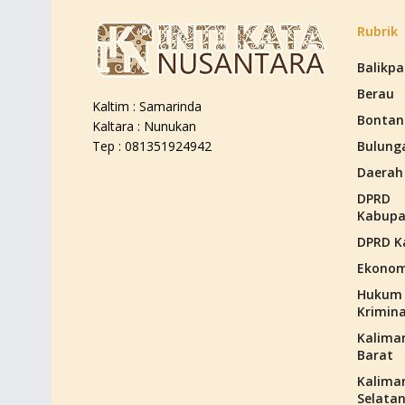
Rubrik
Balikp
Berau
Kaltim : Samarinda
Bontan
Kaltara : Nunukan
Bulung
Tep : 081351924942
Daerah
DPRD
Kabupa
DPRD K
Ekonom
Hukum
Krimina
Kalima
Barat
Kalima
Selata