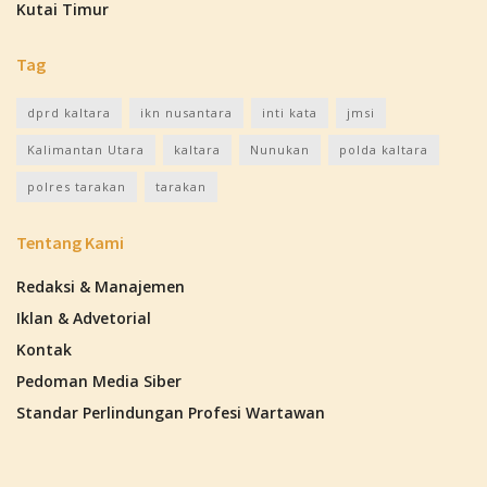
Kutai Timur
Tag
dprd kaltara
ikn nusantara
inti kata
jmsi
Kalimantan Utara
kaltara
Nunukan
polda kaltara
polres tarakan
tarakan
Tentang Kami
Redaksi & Manajemen
Iklan & Advetorial
Kontak
Pedoman Media Siber
Standar Perlindungan Profesi Wartawan