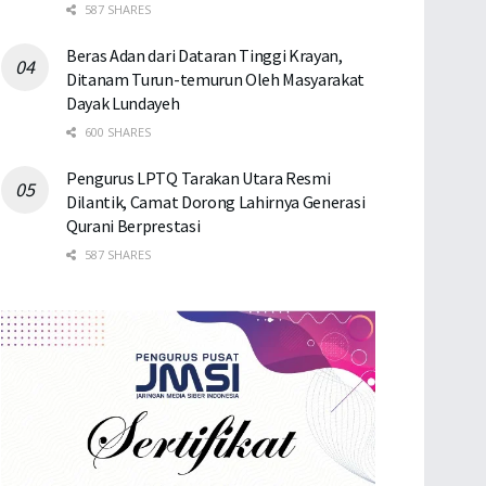
587 SHARES
Beras Adan dari Dataran Tinggi Krayan,
Ditanam Turun-temurun Oleh Masyarakat
Dayak Lundayeh
600 SHARES
Pengurus LPTQ Tarakan Utara Resmi
Dilantik, Camat Dorong Lahirnya Generasi
Qurani Berprestasi
587 SHARES