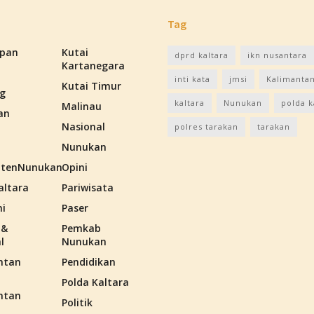
Tag
apan
Kutai
dprd kaltara
ikn nusantara
Kartanegara
inti kata
jmsi
Kalimantan
Kutai Timur
g
kaltara
Nunukan
polda k
Malinau
an
Nasional
polres tarakan
tarakan
Nunukan
tenNunukan
Opini
altara
Pariwisata
i
Paser
 &
Pemkab
l
Nunukan
ntan
Pendidikan
Polda Kaltara
ntan
Politik
n