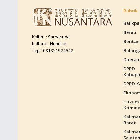
Rubrik
Balikp
Berau
Kaltim : Samarinda
Bontan
Kaltara : Nunukan
Bulung
Tep : 081351924942
Daerah
DPRD
Kabupa
DPRD K
Ekonom
Hukum
Krimina
Kalima
Barat
Kalima
Selata