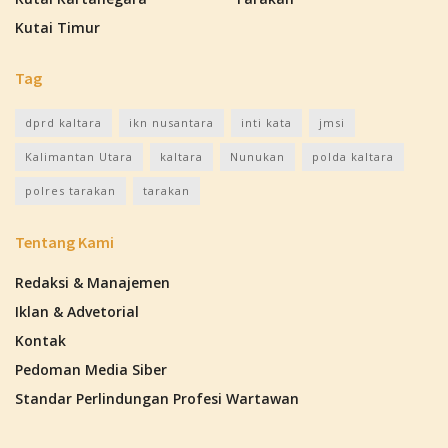
Kutai Timur
Tag
dprd kaltara
ikn nusantara
inti kata
jmsi
Kalimantan Utara
kaltara
Nunukan
polda kaltara
polres tarakan
tarakan
Tentang Kami
Redaksi & Manajemen
Iklan & Advetorial
Kontak
Pedoman Media Siber
Standar Perlindungan Profesi Wartawan