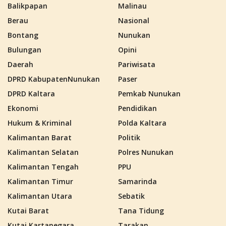
Balikpapan
Malinau
Berau
Nasional
Bontang
Nunukan
Bulungan
Opini
Daerah
Pariwisata
DPRD KabupatenNunukan
Paser
DPRD Kaltara
Pemkab Nunukan
Ekonomi
Pendidikan
Hukum & Kriminal
Polda Kaltara
Kalimantan Barat
Politik
Kalimantan Selatan
Polres Nunukan
Kalimantan Tengah
PPU
Kalimantan Timur
Samarinda
Kalimantan Utara
Sebatik
Kutai Barat
Tana Tidung
Kutai Kartanegara
Tarakan