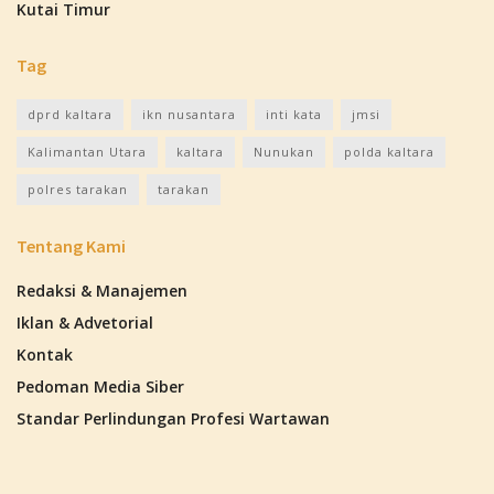
Kutai Timur
Tag
dprd kaltara
ikn nusantara
inti kata
jmsi
Kalimantan Utara
kaltara
Nunukan
polda kaltara
polres tarakan
tarakan
Tentang Kami
Redaksi & Manajemen
Iklan & Advetorial
Kontak
Pedoman Media Siber
Standar Perlindungan Profesi Wartawan