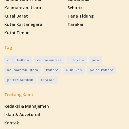
Kalimantan Utara
Sebatik
Kutai Barat
Tana Tidung
Kutai Kartanegara
Tarakan
Kutai Timur
Tag
dprd kaltara
ikn nusantara
inti kata
jmsi
Kalimantan Utara
kaltara
Nunukan
polda kaltara
polres tarakan
tarakan
Tentang Kami
Redaksi & Manajemen
Iklan & Advetorial
Kontak