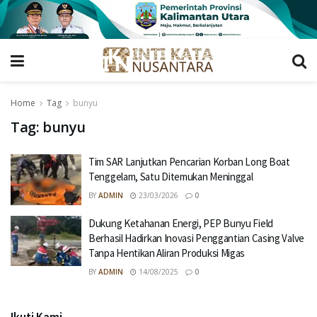
Home
Tag
bunyu
Tag:
bunyu
Tim SAR Lanjutkan Pencarian Korban Long Boat
Tenggelam, Satu Ditemukan Meninggal
BY
ADMIN
23/03/2026
0
Dukung Ketahanan Energi, PEP Bunyu Field
Berhasil Hadirkan Inovasi Penggantian Casing Valve
Tanpa Hentikan Aliran Produksi Migas
BY
ADMIN
14/08/2025
0
Ikuti Kami